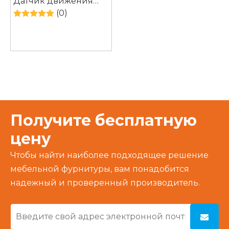
Датчик движения
Светодиодный
(0)
светильник для
шкафа с
перезаряжаемой
батареей
Получите бесплатную
цену
Чтобы найти наиболее подходящее решение
мебельной фурнитуры, вам понадобится
надежный и проверенный производитель.