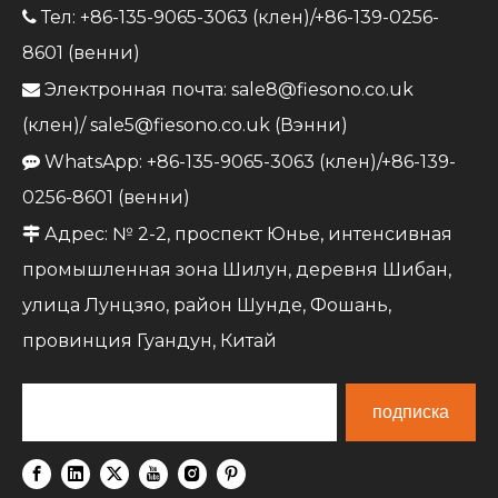
Тел: +86-135-9065-3063 (клен)/+86-139-0256-

8601 (венни)
Электронная почта:
sale8@fiesono.co.uk

(клен)/
sale5@fiesono.co.uk
(Вэнни)
WhatsApp: +86-135-9065-3063 (клен)/+86-139-

0256-8601 (венни)
Адрес: № 2-2, проспект Юнье, интенсивная

промышленная зона Шилун, деревня Шибан,
улица Лунцзяо, район Шунде, Фошань,
провинция Гуандун, Китай
подписка