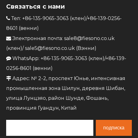
Связаться с нами
Тел: +86-135-9065-3063 (клен)/+86-139-0256-

8601 (венни)
Электронная почта:
sale8@fiesono.co.uk

(клен)/
sale5@fiesono.co.uk
(Вэнни)
WhatsApp: +86-135-9065-3063 (клен)/+86-139-

0256-8601 (венни)
Адрес: № 2-2, проспект Юнье, интенсивная

промышленная зона Шилун, деревня Шибан,
улица Лунцзяо, район Шунде, Фошань,
провинция Гуандун, Китай
подписка