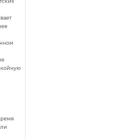
тских
вает
чее
енном
ые
окойную
й
.
время
или