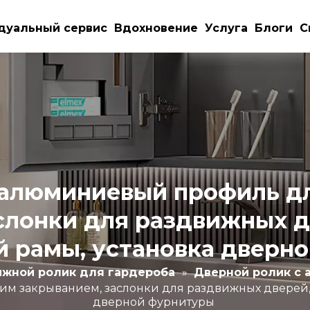
дуальный сервис
Вдохновение
Услуга
Блоги
С
алюминиевый профиль дл
слонки для раздвижных д
 рамы, установка дверн
ижной ролик для гардероба
»
Дверной ролик с 
м закрыванием, заслонки для раздвижных дверей,
дверной фурнитуры