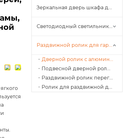
Зеркальная дверь шкафа для ванной комнаты
амы,
ной
Светодиодный светильник для шкафа
Раздвижной ролик для гардероба
Дверной ролик с алюминиевой рамой
Подвесной дверной ролик
Раздвижной ролик перегородки
Ролик для раздвижной двери
мягкого
ьзуется
на
ти
нты.