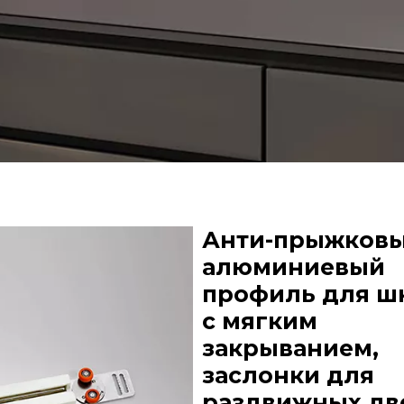
Анти-прыжков
алюминиевый
профиль для ш
с мягким
закрыванием,
заслонки для
раздвижных дв