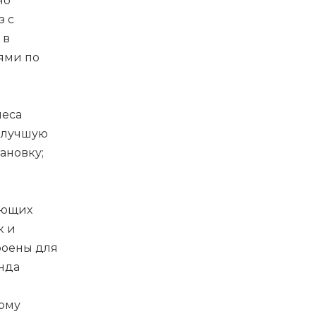
но
з с
 в
ями по
леса
илучшую
ановку;
яющих
к и
роены для
нда
ому