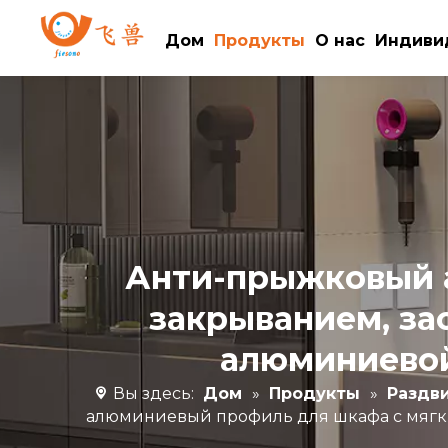
Дом
Продукты
О нас
Индиви
Анти-прыжковый 
закрыванием, за
алюминиевой
Вы здесь:
Дом
»
Продукты
»
Раздв
алюминиевый профиль для шкафа с мягки