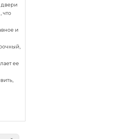
 двери
 что
авное и
рочный,
лает ее
вить,