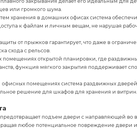
а плавного закрывания делает его идеальным для де
цев или громкого шума.
стем хранения в домашних офисах система обеспечи
ступа к файлам и личным вещам, не нарушая рабо
ащиты от прыжков гарантирует, что даже в огранич
ка схода с рельсов.
ых помещениях открытой планировки, где раздвижн
анств, функция мягкого закрытия поддерживает сп
ли офисных помещениях система раздвижных двере
альное решение для шкафов для хранения и витрин
та
ия предотвращает подъем двери с направляющей во 
твращая любое потенциальное повреждение двери 